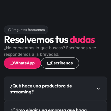
Preguntas frecuentes
Resolvemos tus
dudas
¿No encuentras lo que buscas? Escríbenos y te
respondemos a la brevedad.
WhatsApp
Escríbenos
¿Qué hace una productora de
streaming?
Una productora de streaming como
¿Cómo elegir una empresa que haga
STREAMINGHD se encarga de transmitir tu